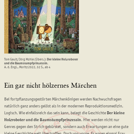
Tom Gault/Jörg Mühle (Übers.):
Der kleine Holzroboter
und die Baumstumpfprinzessin
.
A. d. Engl., Moritz 2022, 32 S., ab 4
Ein gar nicht hölzernes Märchen
Bei fortpflanzungsgestörten Märchenkönigen werden Nachwuchsfragen
natürlich ganz anders gelöst als in der modernen Reproduktionsmedizin.
Logisch. Wie einfallsreich das sein kann, belegt die Geschichte
Der kleine
Holzroboter und die Baumstumpfprinzessin
. Hier werden nicht nur
Genres gegen den Strich gebürstet, sondern auch Erwartungen an eine gute
kleine Geschichte weit übertroffen. Doch von vorne. Es waren einmal Frau