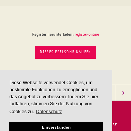
Register herunterladen:
register-online
DIESES ESELSOHR KAUFEN
Diese Webseite verwendet Cookies, um
bestimmte Funktionen zu ermöglichen und
das Angebot zu verbessern. Indem Sie hier
fortfahren, stimmen Sie der Nutzung von
Cookies zu.
Datenschutz
KONTAKT
IMPRESSUM
DATENSCHUTZ
HAFTUNGSAUSSCHLUSS
AGB
SITEMAP
Einverstanden