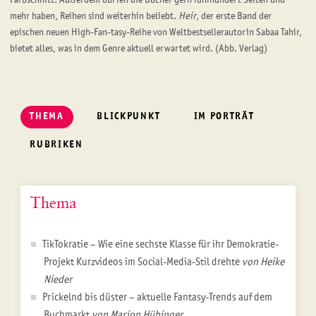
Farbschnitt. Außerdem dürfen die Bücher gern fünfhundert Seiten und
mehr haben, Reihen sind weiterhin beliebt.
Heir
, der erste Band der
epischen neuen High-Fan-tasy-Reihe von Weltbestsellerautorin Sabaa Tahir,
bietet alles, was in dem Genre aktuell erwartet wird. (Abb. Verlag)
THEMA
BLICKPUNKT
IM PORTRÄT
RUBRIKEN
Thema
TikTokratie – Wie eine sechste Klasse für ihr Demokratie-
Projekt Kurzvideos im Social-Media-Stil drehte
von Heike
Nieder
Prickelnd bis düster – aktuelle Fantasy-Trends auf dem
Buchmarkt
von Marion Hübinger