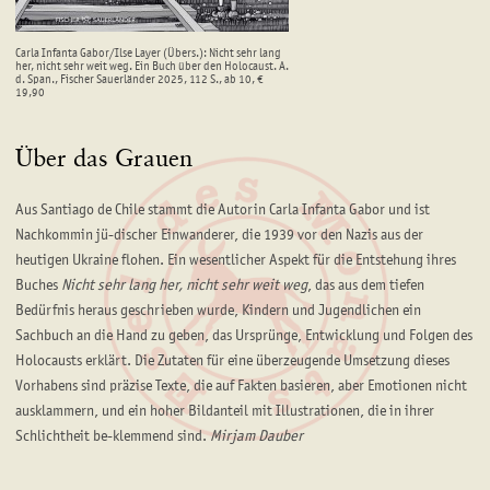
Carla Infanta Gabor/Ilse Layer (Übers.): Nicht sehr lang
her, nicht sehr weit weg. Ein Buch über den Holocaust. A.
d. Span., Fischer Sauerländer 2025, 112 S., ab 10, €
19,90
Über das Grauen
Aus Santiago de Chile stammt die Autorin Carla Infanta Gabor und ist
Nachkommin jü-discher Einwanderer, die 1939 vor den Nazis aus der
heutigen Ukraine flohen. Ein wesentlicher Aspekt für die Entstehung ihres
Buches
Nicht sehr lang her, nicht sehr weit weg
, das aus dem tiefen
Bedürfnis heraus geschrieben wurde, Kindern und Jugendlichen ein
Sachbuch an die Hand zu geben, das Ursprünge, Entwicklung und Folgen des
Holocausts erklärt. Die Zutaten für eine überzeugende Umsetzung dieses
Vorhabens sind präzise Texte, die auf Fakten basieren, aber Emotionen nicht
ausklammern, und ein hoher Bildanteil mit Illustrationen, die in ihrer
Schlichtheit be-klemmend sind.
Mirjam Dauber