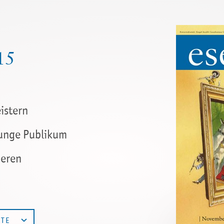
15
istern
junge Publikum
ieren
LTE