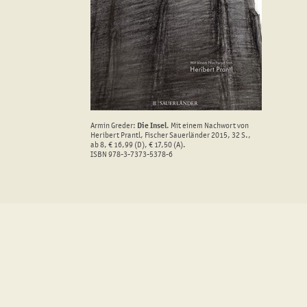
Armin Greder:
Die Insel
. Mit einem Nachwort von
Heribert Prantl, Fischer Sauerländer 2015, 32 S.,
ab 8, € 16,99 (D), € 17,50 (A).
ISBN 978-3-7373-5378-6