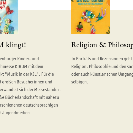
 klingt!
Religion & Philoso
denburger Kinder- und
In Porträts und Rezensionen geht
hmesse KIBUM mit dem
Religion, Philosophie und den sa
t "Musik in der KJL". Für die
oder auch künstlerischen Umgang
d großen Besucherinnen und
selbigen.
erwandelt sich der Messestandort
oße Bücherlandschaft mit nahezu
rschienenen deutschsprachigen
nd Jugendmedien.