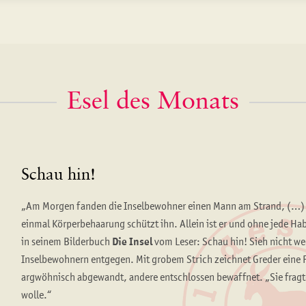
Esel des Monats
Schau hin!
„Am Morgen fanden die Inselbewohner einen Mann am Strand, (…) Er 
einmal Körperbehaarung schützt ihn. Allein ist er und ohne jede Hab
in seinem Bilderbuch
Die Insel
vom Leser: Schau hin! Sieh nicht w
Inselbewohnern entgegen. Mit grobem Strich zeichnet Greder eine
argwöhnisch abgewandt, andere entschlossen bewaffnet. „Sie fragt
wolle.“