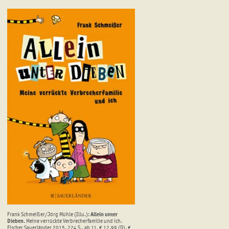
Frank Schmeißer/Jörg Mühle (Illu.):
Allein unter
Dieben
. Meine verrückte Verbrecherfamilie und ich.
Fischer Sauerländer 2015, 224 S., ab 11, € 12,99 (D), €