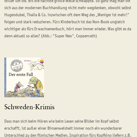
stiller um sie. Bis die nächste große Welle schwappte. So ganz mag man sie
sich aus der modernen Buchhandlung nicht mehr wegdenken, obwohl selbst
Hugendubel, Thalia & Co. inzwischen oft dem Weg des „Weniger ist mehr!“
folgen und stark reduzieren. Fürs Kinderbuch ist das Non-Book ungleich
wichtiger als fürs Erwachsenenbuch, hört man immer wieder. Was gibt es da
denn aktuell so alles? (Abb.: "Super Neo", Coppenrath)
Schweden-Krimis
Dass man sich beim Hören wie beim Lesen seine Bilder im Kopf selbst
erschafft, ist außer einer Binsenweisheit immer noch ein wunderbarer
Unterschied zu den filmischen Medien. Inspiration fürs Kopfkino liefern z.B.