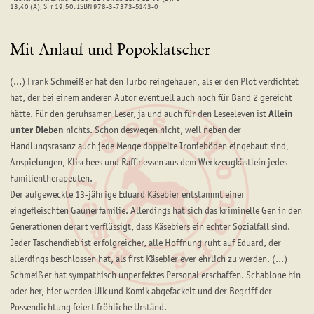
13,40 (A), SFr 19,50. ISBN 978-3-7373-5143-0
Mit Anlauf und Popoklatscher
(...) Frank Schmeißer hat den Turbo reingehauen, als er den Plot verdichtet
hat, der bei einem anderen Autor eventuell auch noch für Band 2 gereicht
hätte. Für den geruhsamen Leser, ja und auch für den Leseeleven ist
Allein
unter Dieben
nichts. Schon deswegen nicht, weil neben der
Handlungsrasanz auch jede Menge doppelte Ironieböden eingebaut sind,
Anspielungen, Klischees und Raffinessen aus dem Werkzeugkästlein jedes
Familientherapeuten.
Der aufgeweckte 13-jährige Eduard Käsebier entstammt einer
eingefleischten Gaunerfamilie. Allerdings hat sich das kriminelle Gen in den
Generationen derart verflüssigt, dass Käsebiers ein echter Sozialfall sind.
Jeder Taschendieb ist erfolgreicher, alle Hoffnung ruht auf Eduard, der
allerdings beschlossen hat, als first Käsebier ever ehrlich zu werden. (...)
Schmeißer hat sympathisch unperfektes Personal erschaffen. Schablone hin
oder her, hier werden Ulk und Komik abgefackelt und der Begriff der
Possendichtung feiert fröhliche Urständ.