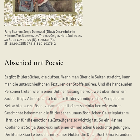
Fang Suzhen/Sonja Danowski (Illu.):
Oma trinkt im
Himmel Tee
. Übersetzt v. Thomas Geiger, NordSüd 2015,
48 S., ab 4, € 19,99 (D), € 20,60 (A),
SFr 28,90. ISBN 978-3-314-10275-2
Abschied mit Poesie
Es gibt Bilderbücher, die duften. Wenn man über die Seiten streicht, kann
man die unterschiedlichen Texturen der Stoffe spüren. Und die handelnden
Personen treten wie in einer Bühnenfassung hervor, weil über ihnen ein
Zauber liegt. Atmosphärisch dichte Bilder vermögen eine Menge beim
Betrachter auszulösen, zusammen mit einer so einfachen wie wahren
Geschichte bekommen die Bilder jenen unauslöschlichen Galerieplatz im
Hirn, der für die emotionale Intelligenz so wichtig ist. So ein kleines
Kopfkino ist Sonja Danowski mit einer chinesischen Geschichte gelungen.
Der kleine Xiao Le besucht mit seiner Mutter die Oma. Doch Oma ist anders.